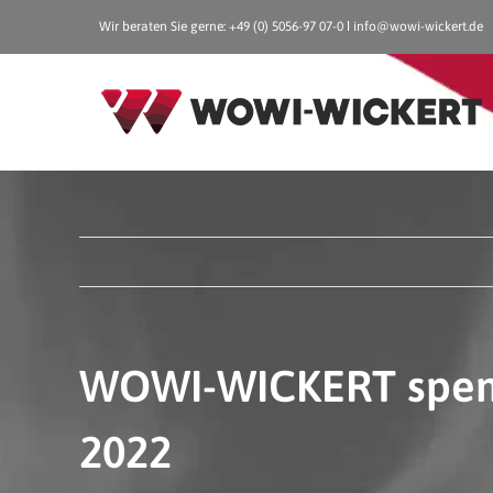
Zum
Wir beraten Sie gerne: +49 (0) 5056-97 07-0 ǀ
info@wowi-wickert.de
Inhalt
springen
WOWI-WICKERT spende
2022