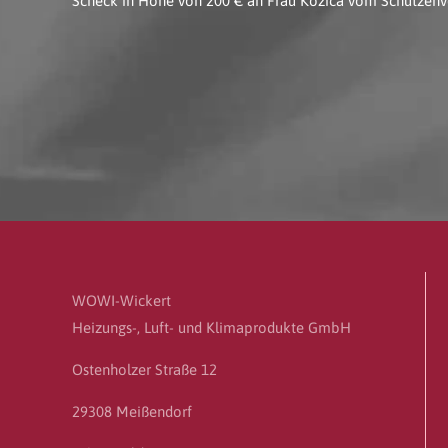
Scheck in Höhe von 200 € an Frau Kozica vom Schützenv
WOWI-Wickert
Heizungs-, Luft- und Klimaprodukte GmbH
Ostenholzer Straße 12
29308 Meißendorf